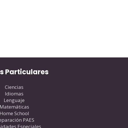
s Particulares
Ciencias
Idiomas
Lenguaje
Matemáticas
Home School
eparación PAES
idades Especiales