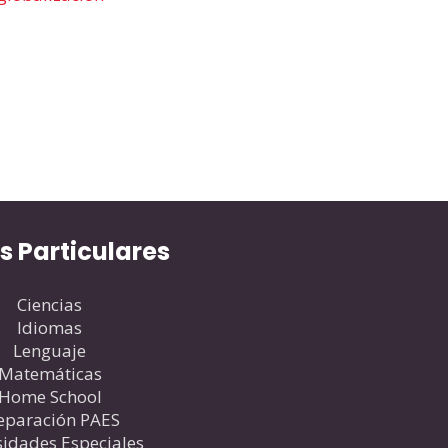
s Particulares
Ciencias
Idiomas
Lenguaje
Matemáticas
Home School
eparación PAES
idades Especiales