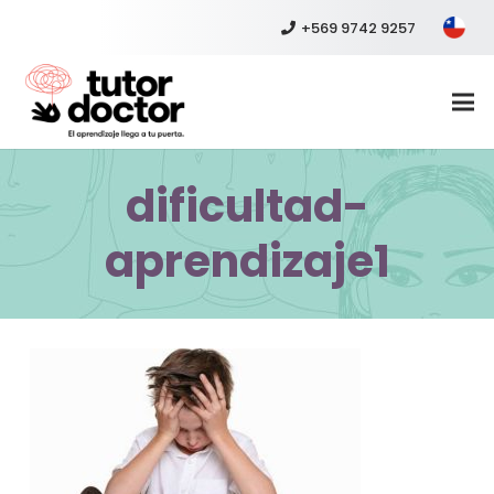
+569 9742 9257
dificultad-
aprendizaje1