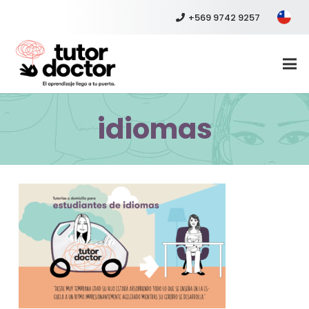
+569 9742 9257
idiomas