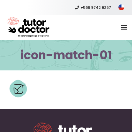
+569 9742 9257
icon-match-01