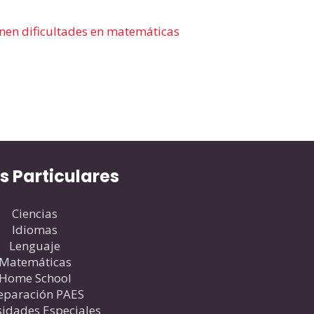
s Particulares
Ciencias
Idiomas
Lenguaje
Matemáticas
Home School
eparación PAES
idades Especiales