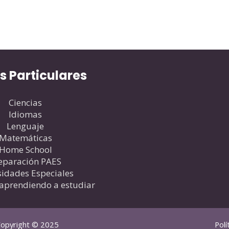
s Particulares
Ciencias
Idiomas
Lenguaje
Matemáticas
Home School
eparación PAES
idades Especiales
aprendiendo a estudiar
opyright © 2025
Polí